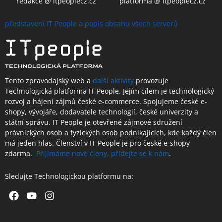
redakce @ itpeoplecz.cz
platforma @ itpeoplecz.cz
představení IT People a popis obsahu všech serverů
Tento zpravodajský web a
další aktivity
provozuje
Technologická platforma IT People.
Jejím cílem je technologický
rozvoj a hájení zájmů české e-commerce. Spojujeme české e-
shopy, vývojáře, dodavatele technologií, české univerzity a
státní správu. IT People je otevřené
zájmové sdružení
právnických osob a fyzických osob podnikajících,
kde každý člen
má jeden hlas.
Členství
v IT People je
pro české e-shopy
zdarma.
Přijímáme nové členy, přidejte se k nám
.
Sledujte Technologickou platformu na:
Facebook
Youtube
Instagram