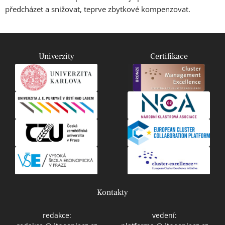
předcházet a snižovat, teprve zbytkové kompenzovat.
Univerzity
Certifikace
Kontakty
redakce:
vedení: