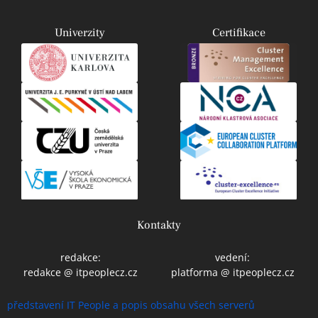
Univerzity
Certifikace
Kontakty
redakce:
vedení:
redakce @ itpeoplecz.cz
platforma @ itpeoplecz.cz
představení IT People a popis obsahu všech serverů