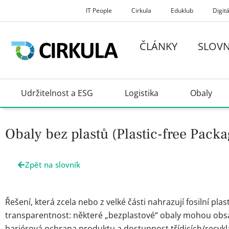
Přeskočit
IT People
Cirkula
Eduklub
Digitá
na
obsah
ČLÁNKY
SLOVN
Udržitelnost a ESG
Logistika
Obaly
Obaly bez plastů (Plastic-free Pack
Zpět na slovník
Řešení, která zcela nebo z velké části nahrazují fosilní plast
transparentnost: některé „bezplastové“ obaly mohou obsaho
bariérová ochrana produktu a dostupnost třídicích/recykl