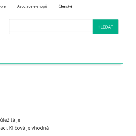
ople
Asociace e-shopů
Členství
Search
HLEDAT
ůležitá je
aci. Klíčová je vhodná