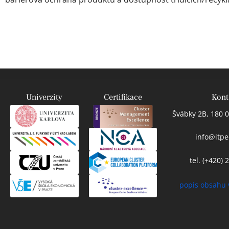
Univerzity
Certifikace
Kont
Švábky 2B, 180 0
info@itpe
tel. (+420)
popis obsahu 