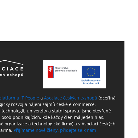
platforma IT People
a
Asociace českých e-shopů
(dceřiná
ogický rozvoj a hájení zájmů české e-commerce.
technologií, univerzity a státní správu. Jsme otevřené
 osob podnikajících, kde každý člen má jeden hlas.
né organizace a technologické firmy) a v Asociaci českých
zdarma.
Přijímáme nové členy, přidejte se k nám