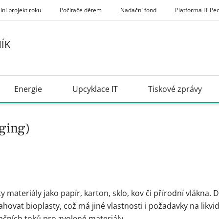
lní projekt roku
Počítače dětem
Nadační fond
Platforma IT Pe
ÍK
Energie
Upcyklace IT
Tiskové zprávy
aging)
y materiály jako papír, karton, sklo, kov či přírodní vlákna. D
vat bioplasty, což má jiné vlastnosti i požadavky na likvid
ačních toků pro zvolené materiály.