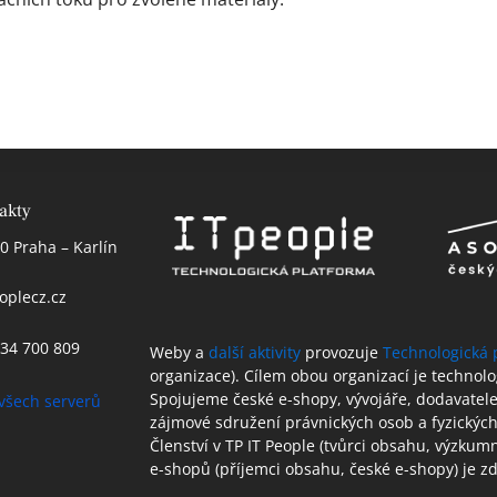
akty
0 Praha – Karlín
oplecz.cz
 234 700 809
Weby a
další aktivity
provozuje
Technologická 
organizace). Cílem obou organizací je technol
Spojujeme české e-shopy, vývojáře, dodavatele 
všech serverů
zájmové sdružení právnických osob a fyzických
Členství v TP IT People (tvůrci obsahu, výzkum
e-shopů (příjemci obsahu, české e-shopy) je 