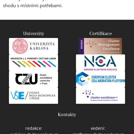
shodu s místními potřebami.
Univerzity
Certifikace
Kontakty
redakce:
vedení: