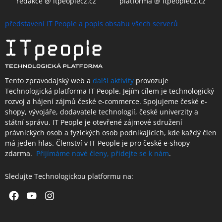
redakce @ itpeoplecz.cz
platforma @ itpeoplecz.cz
představení IT People a popis obsahu všech serverů
Tento zpravodajský web a
další aktivity
provozuje
Technologická platforma IT People.
Jejím cílem je technologický
rozvoj a hájení zájmů české e-commerce. Spojujeme české e-
shopy, vývojáře, dodavatele technologií, české univerzity a
státní správu. IT People je otevřené
zájmové sdružení
právnických osob a fyzických osob podnikajících,
kde každý člen
má jeden hlas.
Členství
v IT People je
pro české e-shopy
zdarma.
Přijímáme nové členy, přidejte se k nám
.
Sledujte Technologickou platformu na:
Facebook
Youtube
Instagram