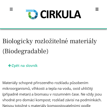
Přeskočit
Open
Open
na
obsah
Biologicky rozložitelné materiály
(Biodegradable)
Zpět na slovník
Materiály schopné přirozeného rozkladu působením
mikroorganismů, vlhkosti a tepla na vodu, oxid uhličitý
(případně metan) a biomasu v rozumném čase. Ne vždy jsou
vhodné pro domácí kompost; rozklad závisí na podmínkách.
Nejsou totožné s materiály kompostovatelnými podle