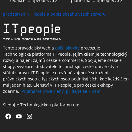
redakce @ itpeoplecz.cz
platforma @ itpeoplecz.cz
představení IT People a popis obsahu všech serverů
Tento zpravodajský web a
další aktivity
provozuje
Technologická platforma IT People.
Jejím cílem je technologický
rozvoj a hájení zájmů české e-commerce. Spojujeme české e-
shopy, vývojáře, dodavatele technologií, české univerzity a
státní správu. IT People je otevřené
zájmové sdružení
právnických osob a fyzických osob podnikajících,
kde každý člen
má jeden hlas.
Členství
v IT People je
pro české e-shopy
zdarma.
Přijímáme nové členy, přidejte se k nám
.
Sledujte Technologickou platformu na:
Facebook
Youtube
Instagram